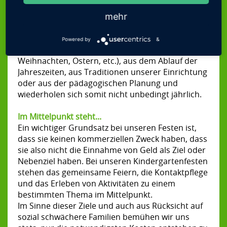
FÖRDERVEREIN
Familiengottesdienst mit der Gemeinde an der
Christuskirche statt.
mehr
SPRECHZEITEN
ANMELDUNG
Anlässe für diese Höhepunkte im Jahr ergeben
Powered by
&
sich aus dem Kirchenjahr (Erntedank,
KONTAKT
Weihnachten, Ostern, etc.), aus dem Ablauf der
Jahreszeiten, aus Traditionen unserer Einrichtung
oder aus der pädagogischen Planung und
wiederholen sich somit nicht unbedingt jährlich.
Im Mittelpunkt steht...
Ein wichtiger Grundsatz bei unseren Festen ist,
dass sie keinen kommerziellen Zweck haben, dass
sie also nicht die Einnahme von Geld als Ziel oder
Nebenziel haben. Bei unseren Kindergartenfesten
stehen das gemeinsame Feiern, die Kontaktpflege
und das Erleben von Aktivitäten zu einem
bestimmten Thema im Mittelpunkt.
Im Sinne dieser Ziele und auch aus Rücksicht auf
sozial schwächere Familien bemühen wir uns