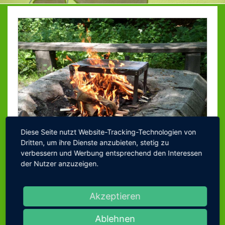
ZEITEN & KOSTEN
KAPAZITÄT
RÄUME
GARTEN
PERSONAL
PÄDAGOGIK
MITTAGSTISCH
KINDERGARTEN-
Diese Seite nutzt Website-Tracking-Technologien von
Dritten, um ihre Dienste anzubieten, stetig zu
FESTE
verbessern und Werbung entsprechend den Interessen
ZUSAMMENARBEIT
der Nutzer anzuzeigen.
MIT ELTERN
Feste und Feiern gehören in den Ablauf jedes
TEAMARBEIT
Akzeptieren
Kindergartenjahres und werden mit den Kindern
und zum Teil auch mit deren Familien gefeiert.
KOOPERATION
Gottesdienste finden kindergartenintern oder als
Ablehnen